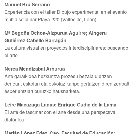
Manuel Bru Serrano
Experiencia con el taller Dibujo experimental en el evento
multidisciplinar Playa-220 (Vallecillo, León)
Mª Begoña Ochoa-Aizpurua Aguirre; Aingeru
Gutiérrez-Cabello Barragán
La cultura visual en proyectos interdisciplinares: buscando
el arte
Nerea Mendizabal Arburua
Arte garaikidea hezkuntza prozesu bezala ulertzen
denean, eskolan eta eskolaz kanpo gertatzen diren zenbait
esperientziari buruzko hausnarketa.
Leire Macazaga Lanas; Enrique Gudín de la Lama
El arte de fascinar con el arte desde una perspectiva
dialógica
Marián López Fdez. Cao. Facultad de Educación;