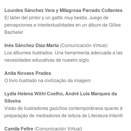
Lourdes Sánchez Vera y Milagrosa Parrado Collantes
El taller del pintor y un gatito muy bestia. Juego de
percepciones e intertextualidades en un álbum de Gilles
Bachelet
In
é
s S
á
nchez D
í
az-Marta
(Comunicación Virtual)
Los álbumes ilustrados. Una herramienta adecuada a las
necesidades educativas de nuestro siglo.
Anita Novaes Prades
O livro ilustrado na civilização da imagem
Lydia Helena Wöhl Coelho, André Luis Marques da
Silveira
Visão de ilustradores gaúchos contemporâneos quanto à
preparação de mediadores de leitura de Literatura Infantil
Camila Feltre
(Comunicación Virtual)