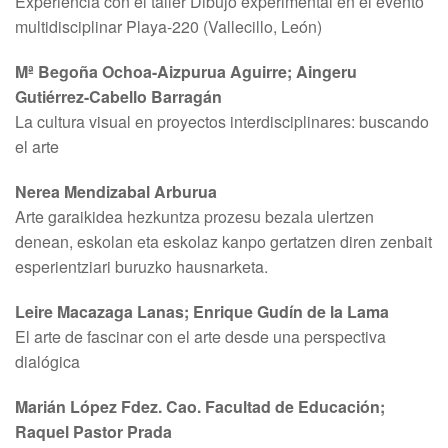
Experiencia con el taller Dibujo experimental en el evento
multidisciplinar Playa-220 (Vallecillo, León)
Mª Begoña Ochoa-Aizpurua Aguirre; Aingeru
Gutiérrez-Cabello Barragán
La cultura visual en proyectos interdisciplinares: buscando
el arte
Nerea Mendizabal Arburua
Arte garaikidea hezkuntza prozesu bezala ulertzen
denean, eskolan eta eskolaz kanpo gertatzen diren zenbait
esperientziari buruzko hausnarketa.
Leire Macazaga Lanas; Enrique Gudín de la Lama
El arte de fascinar con el arte desde una perspectiva
dialógica
Marián López Fdez. Cao. Facultad de Educación;
Raquel Pastor Prada