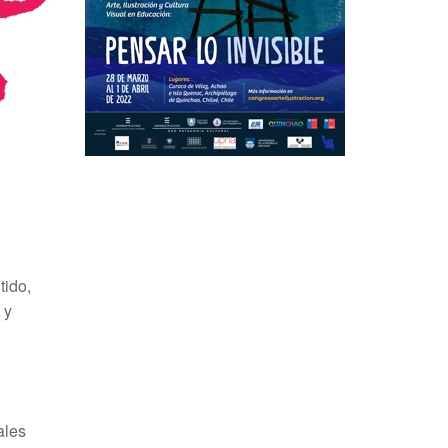
tido,
 y
ales