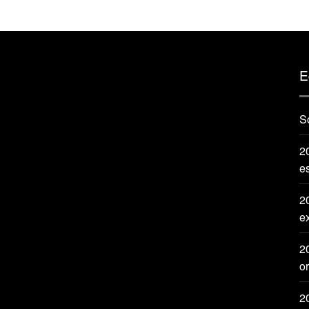
E
S
20
e
2
e
2
or
2