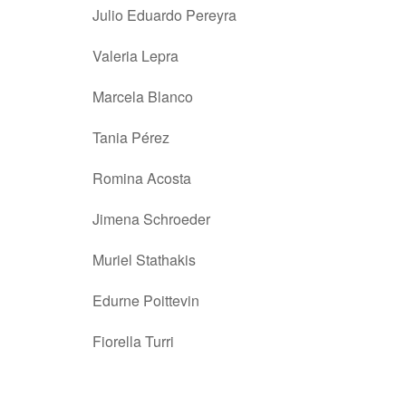
Julio Eduardo Pereyra
Valeria Lepra
Marcela Blanco
Tania Pérez
Romina Acosta
Jimena Schroeder
Muriel Stathakis
Edurne Poittevin
Fiorella Turri