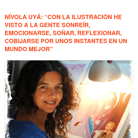
NÍVOLA UYÁ: “CON LA ILUSTRACIÓN HE
VISTO A LA GENTE SONREÍR,
EMOCIONARSE, SOÑAR, REFLEXIONAR,
COBIJARSE POR UNOS INSTANTES EN UN
MUNDO MEJOR”