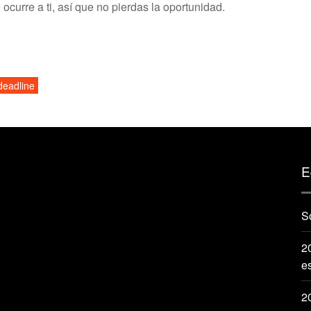
curre a ti, así que no pierdas la oportunidad.
deadline
E
S
20
e
2