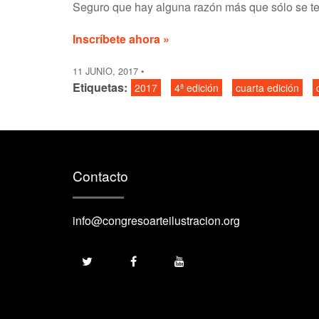
Seguro que hay alguna razón más que sólo se te o
Inscríbete ahora »
11 JUNIO, 2017
Etiquetas:
2017
4ª edición
cuarta edición
Contacto
info@congresoarteilustracion.org