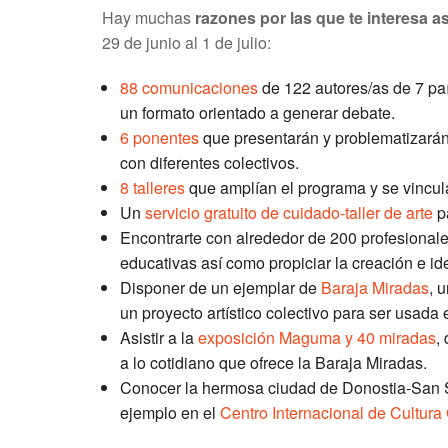
Hay muchas
razones por las que te interesa as
29 de junio al 1 de julio:
88 comunicaciones
de 122 autores/as de 7 pa
un formato orientado a generar debate.
6 ponentes
que presentarán y problematizarán 
con diferentes colectivos.
8 talleres
que amplían el programa y se vinculan
Un
servicio gratuito de cuidado-taller de arte
pa
Encontrarte con alrededor de 200 profesionales 
educativas así como propiciar la creación e ide
Disponer de un ejemplar de
Baraja Miradas
, 
un proyecto artístico colectivo para ser usada 
Asistir a la
exposición Maguma y 40 miradas
,
a lo cotidiano que ofrece la Baraja Miradas.
Conocer la hermosa ciudad de Donostia-San Seb
ejemplo en el
Centro Internacional de Cultur