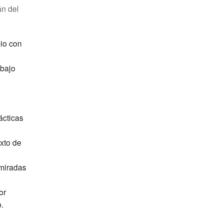
án del
io con
abajo
ácticas
exto de
 miradas
or
.