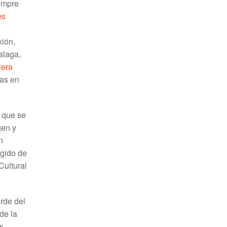
iempre
es
xión,
alaga,
lera
das en
a que se
gen y
n
rgido de
Cultural
arde del
de la
s