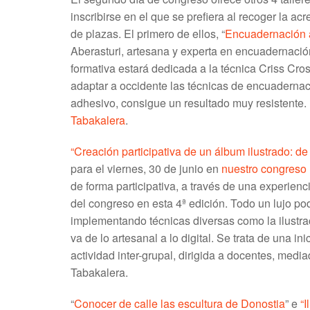
inscribirse en el que se prefiera al recoger la ac
de plazas. El primero de ellos, “
Encuadernación 
Aberasturi, artesana y experta en encuadernació
formativa estará dedicada a la técnica Criss Cr
adaptar a occidente las técnicas de encuadernac
adhesivo, consigue un resultado muy resistente. E
Tabakalera
.
“Creación participativa de un álbum ilustrado: de
para el viernes, 30 de junio en
nuestro congreso
de forma participativa, a través de una experienc
del congreso en esta 4ª edición. Todo un lujo pode
implementando técnicas diversas como la ilustraci
va de lo artesanal a lo digital. Se trata de una i
actividad inter-grupal, dirigida a docentes, medi
Tabakalera.
“
Conocer de calle las escultura de Donostia
” e
“I