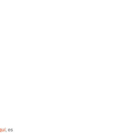
quí
, es