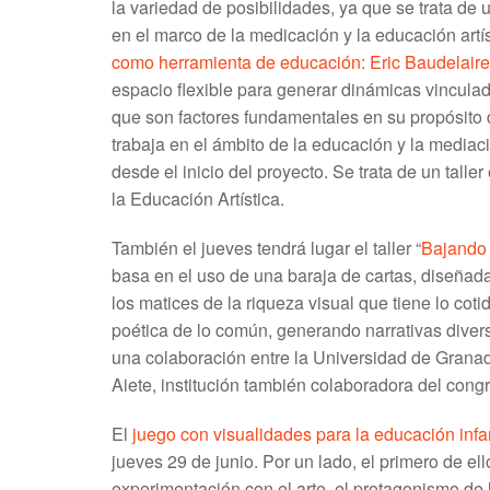
la variedad de posibilidades, ya que se trata de 
en el marco de la medicación y la educación artísti
como herramienta de educación: Eric Baudelaire
espacio flexible para generar dinámicas vinculada
que son factores fundamentales en su propósito d
trabaja en el ámbito de la educación y la mediac
desde el inicio del proyecto. Se trata de un tall
la Educación Artística.
También el jueves tendrá lugar el taller “
Bajando
basa en el uso de una baraja de cartas, diseñad
los matices de la riqueza visual que tiene lo cot
poética de lo común, generando narrativas diversa
una colaboración entre la Universidad de Granada
Aiete, institución también colaboradora del cong
El
juego con visualidades para la educación infan
jueves 29 de junio. Por un lado, el primero de el
experimentación con el arte, el protagonismo de 