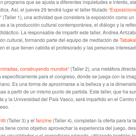
un programa que se ajusta a diferentes inquietudes e interés, s
ca. Así, el jueves 29 tendrá lugar el taller titulado
“Exposicion
”
(Taller 1), una actividad que considera la exposición como un
s a la producción cultural contemporánea, el diálogo y la refle
idáctico. La responsable de impartir este taller, Andrea Arrizab
ión cultural, formando parte del equipo de mediación de
Tabaka
er en el que tienen cabida el profesorado y las personas interesa
 miradas, construyendo mundos
” (Taller 2), una metáfora direct
a específicamente para el congreso, donde se juega con la ima
idiano. Es una forma de aproximarse a la belleza y a la dimensió
s a partir de un mismo punto de partida. Este taller, que ha su
 y la Universidad del País Vasco, será impartido en el Centro 
reso.
til
(Taller 3) y el
fanzine
(Taller 4), completan la oferta para la t
los tiene como objetivo aprovechar la experiencia del juego, des
las visualidades y el aprendizaje nómada, utilizando también lo