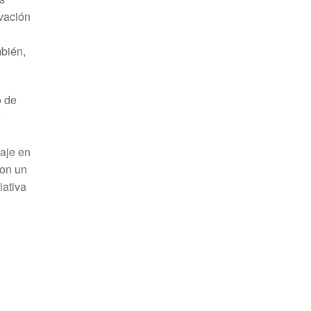
vación
mbién,
o de
e
gaje en
con un
iativa