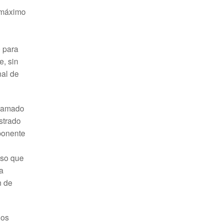
o máximo
0 para
e, sin
nal de
ogramado
ustrado
ponente
eso que
na
n de
dos