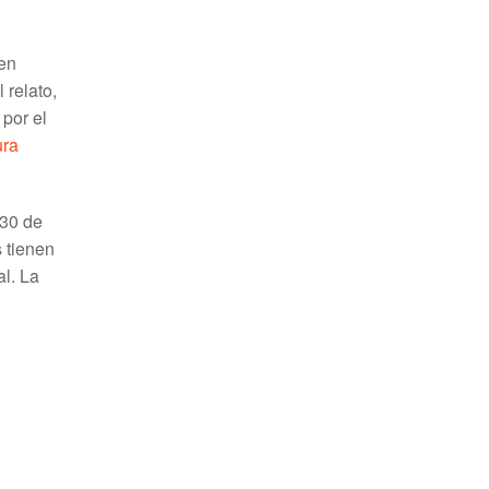
 en
 relato,
 por el
ura
 30 de
s tienen
l. La