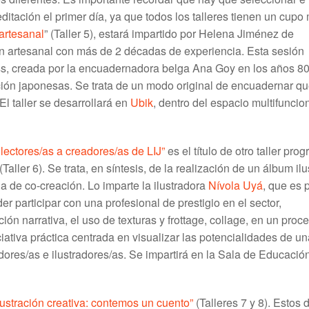
reditación el primer día, ya que todos los talleres tienen un cup
artesanal
” (Taller 5), estará impartido por Helena Jiménez de
n artesanal con más de 2 décadas de experiencia. Esta sesión
oss, creada por la encuadernadora belga Ana Goy en los años 8
ión japonesas. Se trata de un modo original de encuadernar qu
l taller se desarrollará en
Ubik
, dentro del espacio multifuncio
 lectores/as a creadores/as de LIJ”
es el título de otro taller pr
(Taller 6). Se trata, en síntesis, de la realización de un álbum il
ia de co-creación. Lo imparte la ilustradora
Nívola Uyá
, que es 
r participar con una profesional de prestigio en el sector,
ón narrativa, el uso de texturas y frottage, collage, en un proc
niciativa práctica centrada en visualizar las potencialidades de u
adores/as e ilustradores/as. Se impartirá en la Sala de Educació
lustración creativa: contemos un cuento”
(Talleres 7 y 8). Estos 