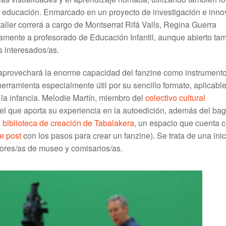
e educación. Enmarcado en un proyecto de investigación e inno
ller correrá a cargo de Montserrat Rifá Valls, Regina Guerra
amente a profesorado de Educación Infantil, aunque abierto ta
s interesados/as.
, aprovechará la enorme capacidad del fanzine como instrument
erramienta especialmente útil por su sencillo formato, aplicabl
 la infancia. Melodie Martín, miembro del
colectivo cultural
en el que aporta su experiencia en la autoedición, además del ba
a
biblioteca de creación de Tabalakera
, un espacio que cuenta 
e post
con los pasos para crear un fanzine). Se trata de una inic
dores/as de museo y comisarios/as.