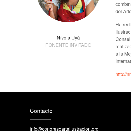
combina
del Art
Ha reci
Ilustra
Nívola Uyá
Consell
PONENTE INVITADO
realiza
a la Me
Interna
http://
Contacto
info@congresoarteilustracion.org