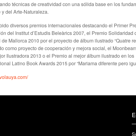
ndo técnicas de creatividad con una sólida base en los funda
e y del Arte-Naturaleza.
bido diversos premios internacionales destacando el Primer Pr
ción del Institut d’Estudis Beleàrics 2007, el Premio Solidaridad 
 de Mallorca 2010 por el proyecto de álbum ilustrado “Quatre re
do como proyecto de cooperación y mejora social, el Moonbeam
jor Ilustradora 2013 o el Premio al mejor álbum ilustrado en los
tional Latino Book Awards 2015 por “Mariama diferente pero igu
nivolauya.com/
E
S