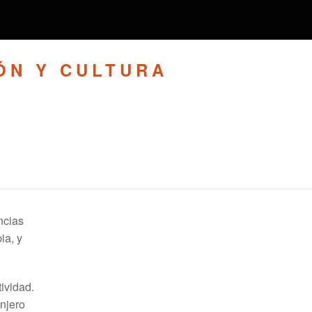
ÓN Y CULTURA
ncias
ia, y
ividad.
njero