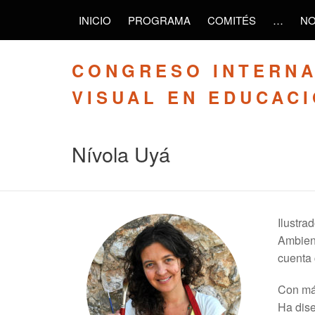
INICIO
PROGRAMA
COMITÉS
…
NO
CONGRESO INTERNA
VISUAL EN EDUCAC
Nívola Uyá
Ilustra
Ambient
cuenta 
Con más
Ha dise