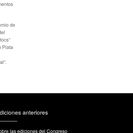
mentos
emio de
del
tocs”
 Plata
al”.
diciones anteriores
obre las ediciones del Congreso